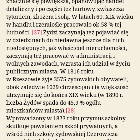
znacznie się powiększa, opanowując handel
detaliczny i po części też hurtowy, zwłaszcza
tytoniem, zbożem i solą. W latach 60. XIX wieku
w handlu i rzemiośle pracowało ok.58 % tej
ludności.
[27]
Żydzi zaczynają też pojawiać się
w dziedzinach do niedawna jeszcze dla nich
niedostępnych, jak właściciel nieruchomości,
zaczynają też pracować w administracji i
wolnych zawodach, wzrasta ich udział w życiu
publicznym miasta. W 1816 roku
w Rzeszowie żyje 3575 żydowskich obywateli,
obok zaledwie 1029 chrześcijan i ta większość
utrzymuje się do końca XIX wieku (w 1890 r.
liczba Żydów spada do 45,9 % ogółu
mieszkańców miasta).
[28]
Wprowadzony w 1873 roku przymus szkolny
skutkuje powstaniem szkół prywatnych, a
wśród nich szkoły żydowskiej Ozerowicza