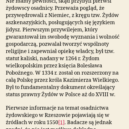
Nie mamy pewności, skąd przybyli pierwsi
żydowscy osadnicy. Przeważa pogląd, że
przywędrowali z Niemiec, z kręgu tzw. Żydów
aszkenazyjskich, posługujących się językiem
jidysz. Pierwszym przywilejem, który
gwarantował im swobodę wyznania i wolność
gospodarczą, pozwalał tworzyć wspólnoty
religijne i zapewniał opiekę władcy, był tzw.
statut kaliski, nadany w 1264 r. Żydom
wielkopolskim przez księcia Bolesława
Pobożnego. W 1334 r. został on rozszerzony na
całą Polskę przez króla Kazimierza Wielkiego.
Był to fundamentalny dokument określający
status prawny Żydów w Polsce aż do XVIII w.
Pierwsze informacje na temat osadnictwa
żydowskiego w Rzeszowie pojawiają się w
źródłach w roku 1550
[1]
. Badacze są jednak