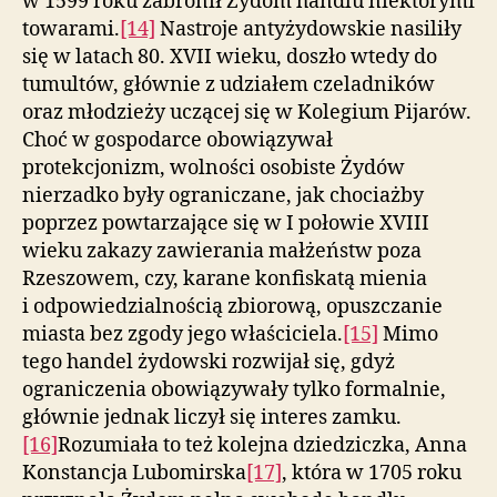
w 1599 roku zabronił Żydom handlu niektórymi
towarami.
[14]
Nastroje antyżydowskie nasiliły
się w latach 80. XVII wieku, doszło wtedy do
tumultów, głównie z udziałem czeladników
oraz młodzieży uczącej się w Kolegium Pijarów.
Choć w gospodarce obowiązywał
protekcjonizm, wolności osobiste Żydów
nierzadko były ograniczane, jak chociażby
poprzez powtarzające się w I połowie XVIII
wieku zakazy zawierania małżeństw poza
Rzeszowem, czy, karane konfiskatą mienia
i odpowiedzialnością zbiorową, opuszczanie
miasta bez zgody jego właściciela.
[15]
Mimo
tego handel żydowski rozwijał się, gdyż
ograniczenia obowiązywały tylko formalnie,
głównie jednak liczył się interes zamku.
[16]
Rozumiała to też kolejna dziedziczka, Anna
Konstancja Lubomirska
[17]
, która w 1705 roku