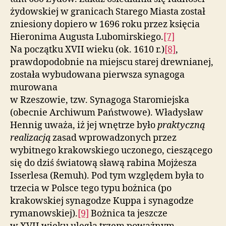
żydowskiej w granicach Starego Miasta został
zniesiony dopiero w 1696 roku przez księcia
Hieronima Augusta Lubomirskiego.
[7]
Na początku XVII wieku (ok. 1610 r.)
[8]
,
prawdopodobnie na miejscu starej drewnianej,
została wybudowana pierwsza synagoga
murowana
w Rzeszowie, tzw. Synagoga Staromiejska
(obecnie Archiwum Państwowe). Władysław
Hennig uważa, iż jej wnętrze było
praktyczną
realizacją
zasad wprowadzonych przez
wybitnego krakowskiego uczonego, cieszącego
się do dziś światową sławą rabina Mojżesza
Isserlesa (Remuh). Pod tym względem była to
trzecia w Polsce tego typu bożnica (po
krakowskiej synagodze Kuppa i synagodze
rymanowskiej).
[9]
Bożnica ta jeszcze