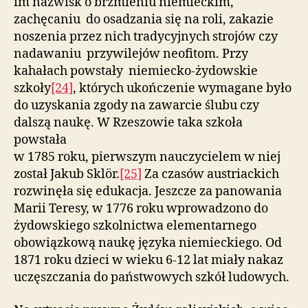
im nazwisk o brzmieniu niemieckim,
zachęcaniu do osadzania się na roli, zakazie
noszenia przez nich tradycyjnych strojów czy
nadawaniu przywilejów neofitom. Przy
kahałach powstały niemiecko-żydowskie
szkoły
[24]
, których ukończenie wymagane było
do uzyskania zgody na zawarcie ślubu czy
dalszą naukę. W Rzeszowie taka szkoła
powstała
w 1785 roku, pierwszym nauczycielem w niej
został Jakub Sklör.
[25]
Za czasów austriackich
rozwinęła się edukacja. Jeszcze za panowania
Marii Teresy, w 1776 roku wprowadzono do
żydowskiego szkolnictwa elementarnego
obowiązkową naukę języka niemieckiego. Od
1871 roku dzieci w wieku 6-12 lat miały nakaz
uczęszczania do państwowych szkół ludowych.