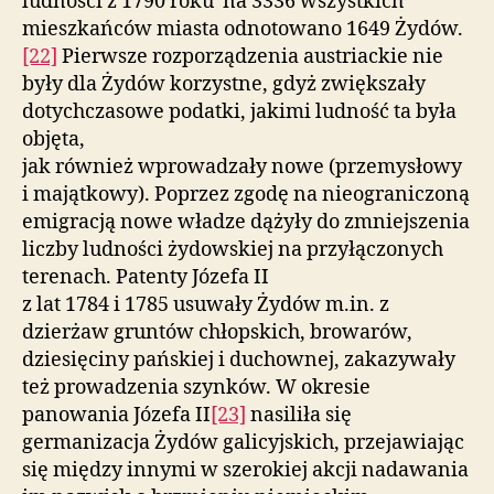
ludności z 1790 roku na 3336 wszystkich
mieszkańców miasta odnotowano 1649 Żydów.
[22]
Pierwsze rozporządzenia austriackie nie
były dla Żydów korzystne, gdyż zwiększały
dotychczasowe podatki, jakimi ludność ta była
objęta,
jak również wprowadzały nowe (przemysłowy
i majątkowy). Poprzez zgodę na nieograniczoną
emigracją nowe władze dążyły do zmniejszenia
liczby ludności żydowskiej na przyłączonych
terenach. Patenty Józefa II
z lat 1784 i 1785 usuwały Żydów m.in. z
dzierżaw gruntów chłopskich, browarów,
dziesięciny pańskiej i duchownej, zakazywały
też prowadzenia szynków. W okresie
panowania Józefa II
[23]
nasiliła się
germanizacja Żydów galicyjskich, przejawiając
się między innymi w szerokiej akcji nadawania