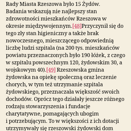
Rady Miasta Rzeszowa było 15 Żydów.
Badania wskazują nie najlepszy stan
zdrowotności mieszkańców Rzeszowa w
okresie międzywojennym.
[48]
Przyczynił się do
tego zły stan higieniczny a także brak
nowoczesnego, mieszczącego odpowiednią
liczbę ludzi szpitala (na 200 tys. mieszkańców
powiatu przeznaczonych było 190 łóżek, z czego
w szpitalu powszechnym 120, żydowskim 30, a
wojskowym 40).
[49]
Rzeszowska gmina
żydowska na opiekę społeczną oraz leczenie
chorych, w tym też utrzymanie szpitala
żydowskiego, przeznaczała większość swoich
dochodów. Oprócz tego działały jeszcze różnego
rodzaju stowarzyszenia i fundacje
charytatywne, pomagających ubogim
i potrzebującym. To w większości z ich dotacji
utrzymywały się rzeszowski żydowski dom