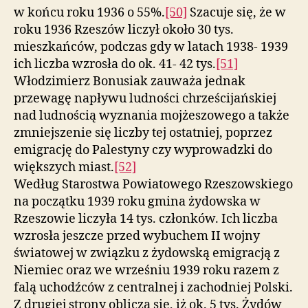
w końcu roku 1936 o 55%.
[50]
Szacuje się, że w
roku 1936 Rzeszów liczył około 30 tys.
mieszkańców, podczas gdy w latach 1938- 1939
ich liczba wzrosła do ok. 41- 42 tys.
[51]
Włodzimierz Bonusiak zauważa jednak
przewagę napływu ludności chrześcijańskiej
nad ludnością wyznania mojżeszowego a także
zmniejszenie się liczby tej ostatniej, poprzez
emigrację do Palestyny czy wyprowadzki do
większych miast.
[52]
Według Starostwa Powiatowego Rzeszowskiego
na początku 1939 roku gmina żydowska w
Rzeszowie liczyła 14 tys. członków. Ich liczba
wzrosła jeszcze przed wybuchem II wojny
światowej w związku z żydowską emigracją z
Niemiec oraz we wrześniu 1939 roku razem z
falą uchodźców z centralnej i zachodniej Polski.
Z drugiej strony oblicza się, iż ok. 5 tys. Żydów