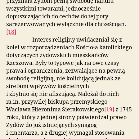
przyznała Żydom pełną swobodę handlu
wszystkimi towarami, jednocześnie
dopuszczając ich do cechów do tej pory
zarezerwowanych wyłącznie dla chrześcijan.
[18]
Interes religijny uwidaczniał się z
kolei w rozporządzeniach Kościoła katolickiego
dotyczących żydowskich mieszkańców
Rzeszowa. Były to typowe jak na owe czasy
prawa i ograniczenia, zezwalające na pewną
swobodę religijną, nie kolidującą jednak ze
strefami wpływów kościelnych
i zbytnio się nie afiszującą. Należał do nich
m.in. przywilej biskupa przemyskiego
Wacława Hieronima Sierakowskiego
[19]
z 1745
roku, który z jednej strony potwierdzał prawo
Żydów do już istniejących synagog
i cmentarza, a z drugiej wymagał stosowania