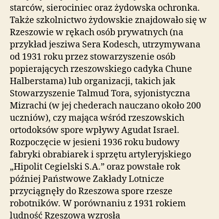
starców, sierociniec oraz żydowska ochronka.
Także szkolnictwo żydowskie znajdowało się w
Rzeszowie w rękach osób prywatnych (na
przykład jesziwa Sera Kodesch, utrzymywana
od 1931 roku przez stowarzyszenie osób
popierających rzeszowskiego cadyka Chune
Halberstama) lub organizacji, takich jak
Stowarzyszenie Talmud Tora, syjonistyczna
Mizrachi (w jej chederach nauczano około 200
uczniów), czy mająca wśród rzeszowskich
ortodoksów spore wpływy Agudat Israel.
Rozpoczęcie w jesieni 1936 roku budowy
fabryki obrabiarek i sprzętu artyleryjskiego
„Hipolit Cegielski S.A.” oraz powstałe rok
później Państwowe Zakłady Lotnicze
przyciągnęły do Rzeszowa spore rzesze
robotników. W porównaniu z 1931 rokiem
ludność Rzeszowa wzrosła