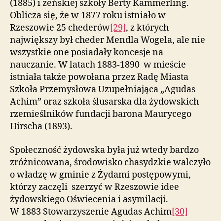
(1885) i żeńskiej szkoły Berty Kammerling.
Oblicza się, że w 1877 roku istniało w
Rzeszowie 25 chederów
[29]
, z których
największy był cheder Mendla Wogela, ale nie
wszystkie one posiadały koncesje na
nauczanie. W latach 1883-1890 w mieście
istniała także powołana przez Radę Miasta
Szkoła Przemysłowa Uzupełniająca „Agudas
Achim” oraz szkoła ślusarska dla żydowskich
rzemieślników fundacji barona Maurycego
Hirscha (1893).
Społeczność żydowska była już wtedy bardzo
zróżnicowana, środowisko chasydzkie walczyło
o władzę w gminie z Żydami postępowymi,
którzy zaczęli szerzyć w Rzeszowie idee
żydowskiego Oświecenia i asymilacji.
W 1883 Stowarzyszenie Agudas Achim
[30]