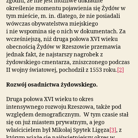
zgodni, że nie jest możliwe dokładne
określenie momentu pojawienia się Żydów w
tym mieście, m. in. dlatego, że nie posiadali
wówczas obywatelstwa miejskiego
i nie wspomina się o nich w dokumentach. Za
wcześniejszą, niż druga połowa XVI wieku
obecnością Żydów w Rzeszowie przemawia
jednak fakt, że najstarszy nagrobek z
żydowskiego cmentarza, zniszczonego podczas
II wojny światowej, pochodził z 1553 roku.
[2]
Rozwój osadnictwa żydowskiego.
Druga połowa XVI wieku to okres
intensywnego rozwoju Rzeszowa, także pod
względem demograficznym. W tym czasie stał
się on już miastem prywatnym, a jego
właścicielem był Mikołaj Spytek Ligęza
[3]
, z
którym wiąże się najświetniejszy okres w