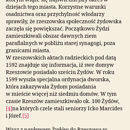
dziejach tego miasta. Korzystne warunki
osadnictwa oraz przychylność włodarzy
sprawiły, że rzeszowska społeczność żydowska
zaczęła się powiększać. Początkowo Żydzi
zamieszkiwali obszar dawnych ziem
parafialnych w pobliżu starej synagogi, poza
granicami miasta.
W rzeszowskich aktach radzieckich pod datą
1592 znajduje się informacja, iż swe domyw
Rzeszowie posiadało sześciu Żydów. W roku
1599 wyszła specjalna ordynacja dworska,
która zakazywała Żydom posiadania
w mieście więcej niż siedmiu domów. W tym
czasie Rzeszów zamieszkiwało ok. 100 Żydów,
[4]
na których czele stali seniorzy Icko Marcides
i Józef.
[5]
Wraz z napływem Żydów do Rzeszowa w