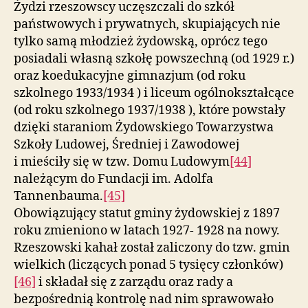
Żydzi rzeszowscy uczęszczali do szkół
państwowych i prywatnych, skupiających nie
tylko samą młodzież żydowską, oprócz tego
posiadali własną szkołę powszechną (od 1929 r.)
oraz koedukacyjne gimnazjum (od roku
szkolnego 1933/1934 ) i liceum ogólnokształcące
(od roku szkolnego 1937/1938 ), które powstały
dzięki staraniom Żydowskiego Towarzystwa
Szkoły Ludowej, Średniej i Zawodowej
i mieściły się w tzw. Domu Ludowym
[44]
należącym do Fundacji im. Adolfa
Tannenbauma.
[45]
Obowiązujący statut gminy żydowskiej z 1897
roku zmieniono w latach 1927- 1928 na nowy.
Rzeszowski kahał został zaliczony do tzw. gmin
wielkich (liczących ponad 5 tysięcy członków)
[46]
i składał się z zarządu oraz rady a
bezpośrednią kontrolę nad nim sprawowało