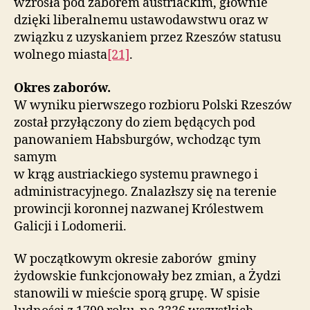
wzrosła pod zaborem austriackim, głównie
dzięki liberalnemu ustawodawstwu oraz w
związku z uzyskaniem przez Rzeszów statusu
wolnego miasta
[21]
.
Okres zaborów.
W wyniku pierwszego rozbioru Polski Rzeszów
został przyłączony do ziem będących pod
panowaniem Habsburgów, wchodząc tym
samym
w krąg austriackiego systemu prawnego i
administracyjnego. Znalazłszy się na terenie
prowincji koronnej nazwanej Królestwem
Galicji i Lodomerii.
W początkowym okresie zaborów gminy
żydowskie funkcjonowały bez zmian, a Żydzi
stanowili w mieście sporą grupę. W spisie