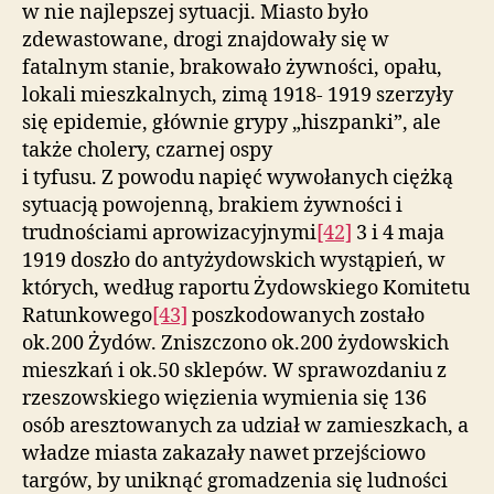
w nie najlepszej sytuacji. Miasto było
zdewastowane, drogi znajdowały się w
fatalnym stanie, brakowało żywności, opału,
lokali mieszkalnych, zimą 1918- 1919 szerzyły
się epidemie, głównie grypy „hiszpanki”, ale
także cholery, czarnej ospy
i tyfusu. Z powodu napięć wywołanych ciężką
sytuacją powojenną, brakiem żywności i
trudnościami aprowizacyjnymi
[42]
3 i 4 maja
1919 doszło do antyżydowskich wystąpień, w
których, według raportu Żydowskiego Komitetu
Ratunkowego
[43]
poszkodowanych zostało
ok.200 Żydów. Zniszczono ok.200 żydowskich
mieszkań i ok.50 sklepów. W sprawozdaniu z
rzeszowskiego więzienia wymienia się 136
osób aresztowanych za udział w zamieszkach, a
władze miasta zakazały nawet przejściowo
targów, by uniknąć gromadzenia się ludności