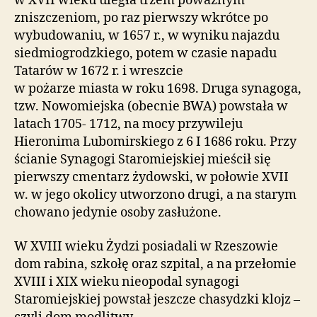
w XVII wieku uległa trzem poważnym
zniszczeniom, po raz pierwszy wkrótce po
wybudowaniu, w 1657 r., w wyniku najazdu
siedmiogrodzkiego, potem w czasie napadu
Tatarów w 1672 r. i wreszcie
w pożarze miasta w roku 1698. Druga synagoga,
tzw. Nowomiejska (obecnie BWA) powstała w
latach 1705- 1712, na mocy przywileju
Hieronima Lubomirskiego z 6 I 1686 roku. Przy
ścianie Synagogi Staromiejskiej mieścił się
pierwszy cmentarz żydowski, w połowie XVII
w. w jego okolicy utworzono drugi, a na starym
chowano jedynie osoby zasłużone.
W XVIII wieku Żydzi posiadali w Rzeszowie
dom rabina, szkołę oraz szpital, a na przełomie
XVIII i XIX wieku nieopodal synagogi
Staromiejskiej powstał jeszcze chasydzki klojz –