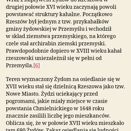
drugiej połowie XVI wieku zaczynają powoli
powstawać struktury kahalne. Początkowo
Rzeszów był jednym z tzw. przykahałków
gminy żydowskiej w Przemyślu i wchodził
w skład ziemstwa przemyskiego, na którego
czele stał archirabin ziemski przemyski.
Prawdopodobnie dopiero w XVIII wieku kahał
rzeszowski uniezależnił się w pełni od
Przemyśla.
[6]
Teren wyznaczony Żydom na osiedlanie się w
XVII wieku stał się dzielnicą Rzeszowa jako tzw.
Nowe Miasto. Żydzi uciekający przed
pogromami, jakie miały miejsce w czasie
powstania Chmielnickiego w 1648 roku
znacznie zasilili liczbę jego mieszkanców.
Oblicza się, że w połowie XVII wieku mieszkało
tam 680 Żydów. Zakaz osiedlania się ludności