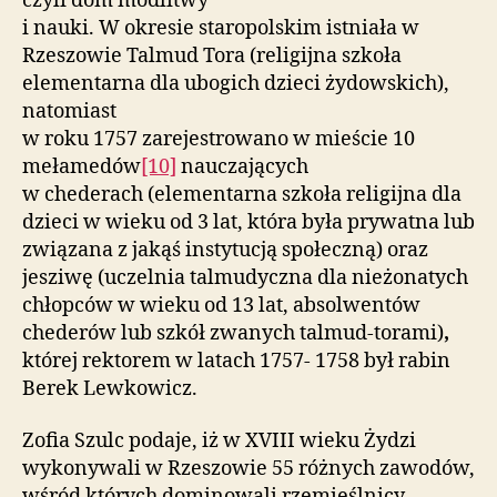
czyli dom modlitwy
i nauki. W okresie staropolskim istniała w
Rzeszowie Talmud Tora (religijna szkoła
elementarna dla ubogich dzieci żydowskich),
natomiast
w roku 1757 zarejestrowano w mieście 10
mełamedów
[10]
nauczających
w chederach (elementarna szkoła religijna dla
dzieci w wieku od 3 lat, która była prywatna lub
związana z jakąś instytucją społeczną) oraz
jesziwę (uczelnia talmudyczna dla nieżonatych
chłopców w wieku od 13 lat, absolwentów
chederów lub szkół zwanych talmud-torami)
,
której rektorem w latach 1757- 1758 był rabin
Berek Lewkowicz.
Zofia Szulc podaje, iż w XVIII wieku Żydzi
wykonywali w Rzeszowie 55 różnych zawodów,
wśród których dominowali rzemieślnicy