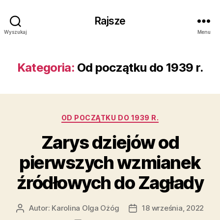
Rajsze
Wyszukaj
Menu
Kategoria:
Od początku do 1939 r.
Kategorie
OD POCZĄTKU DO 1939 R.
Zarys dziejów od
pierwszych wzmianek
źródłowych do Zagłady
Autor:
Karolina Olga Ożóg
18 września, 2022
Autor
Data
wpisu
wpisu