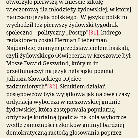
otworzyło pierwszą w mieście szkołę
wieczorową dla młodzieży żydowskiej, w której
nauczano języka polskiego. W języku polskim
wychodził też pierwszy żydowski tygodnik
społeczno – polityczny „Postęp”
[31]
, którego
redaktorem został Herman Lieberman.
Najbardziej znanym przedstawicielem haskali,
czyli żydowskiego Oświecenia w Rzeszowie był
Mosze Dawid Geszwind, który m.in.
przetłumaczył na język hebrajski poemat
Juliusza Słowackiego „Ojciec
zadżumionych”
[32]
. Skutkiem działań
postępowców była wyjątkowa jak na owe czasy
ordynacja wyborcza w rzeszowskiej gminie
żydowskiej, która zastępowała popularną
ordynacje kurialną (podział na koła wyborcze
wedle zamożności członków gminy) bardziej
demokratyczną metodą głosowania poprzez