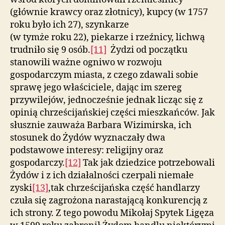
(głównie krawcy oraz złotnicy), kupcy (w 1757
roku było ich 27), szynkarze
(w tymże roku 22), piekarze i rzeźnicy, lichwą
trudniło się 9 osób.
[11]
Żydzi od początku
stanowili ważne ogniwo w rozwoju
gospodarczym miasta, z czego zdawali sobie
sprawę jego właściciele, dając im szereg
przywilejów, jednocześnie jednak licząc się z
opinią chrześcijańskiej części mieszkańców. Jak
słusznie zauważa Barbara Wizimirska, ich
stosunek do Żydów wyznaczały dwa
podstawowe interesy: religijny oraz
gospodarczy.
[12]
Tak jak dziedzice potrzebowali
Żydów i z ich działalności czerpali niemałe
zyski
[13]
,tak chrześcijańska część handlarzy
czuła się zagrożona narastającą konkurencją z
ich strony. Z tego powodu Mikołaj Spytek Ligęza