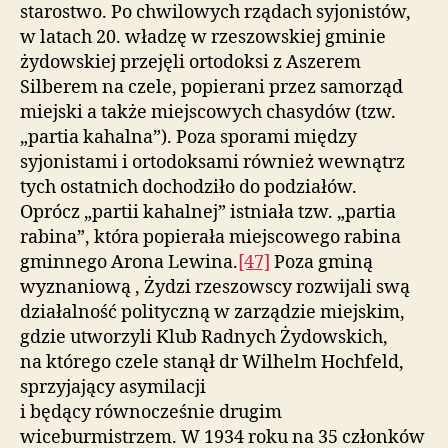
starostwo. Po chwilowych rządach syjonistów,
w latach 20. władzę w rzeszowskiej gminie
żydowskiej przejęli ortodoksi z Aszerem
Silberem na czele, popierani przez samorząd
miejski a także miejscowych chasydów (tzw.
„partia kahalna”). Poza sporami między
syjonistami i ortodoksami również wewnątrz
tych ostatnich dochodziło do podziałów.
Oprócz „partii kahalnej” istniała tzw. „partia
rabina”, która popierała miejscowego rabina
gminnego Arona Lewina.
[47]
Poza gminą
wyznaniową , Żydzi rzeszowscy rozwijali swą
działalność polityczną w zarządzie miejskim,
gdzie utworzyli Klub Radnych Żydowskich,
na którego czele stanął dr Wilhelm Hochfeld,
sprzyjający asymilacji
i będący równocześnie drugim
wiceburmistrzem. W 1934 roku na 35 członków