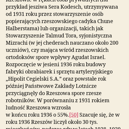
przykład jesziwa Sera Kodesch, utrzymywana
od 1931 roku przez stowarzyszenie osób
popierających rzeszowskiego cadyka Chune
Halberstama) lub organizacji, takich jak
Stowarzyszenie Talmud Tora, syjonistyczna
Mizrachi (w jej chederach nauczano około 200
uczniów), czy mająca wśród rzeszowskich
ortodoksów spore wpływy Agudat Israel.
Rozpoczęcie w jesieni 1936 roku budowy
fabryki obrabiarek i sprzętu artyleryjskiego
„Hipolit Cegielski S.A.” oraz powstałe rok
później Państwowe Zakłady Lotnicze
przyciągnęły do Rzeszowa spore rzesze
robotników. W porównaniu z 1931 rokiem
ludność Rzeszowa wzrosła
w końcu roku 1936 o 55%.
[50]
Szacuje się, że w
roku 1936 Rzeszów liczył około 30 tys.