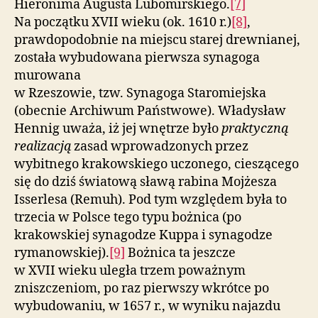
Hieronima Augusta Lubomirskiego.
[7]
Na początku XVII wieku (ok. 1610 r.)
[8]
,
prawdopodobnie na miejscu starej drewnianej,
została wybudowana pierwsza synagoga
murowana
w Rzeszowie, tzw. Synagoga Staromiejska
(obecnie Archiwum Państwowe). Władysław
Hennig uważa, iż jej wnętrze było
praktyczną
realizacją
zasad wprowadzonych przez
wybitnego krakowskiego uczonego, cieszącego
się do dziś światową sławą rabina Mojżesza
Isserlesa (Remuh). Pod tym względem była to
trzecia w Polsce tego typu bożnica (po
krakowskiej synagodze Kuppa i synagodze
rymanowskiej).
[9]
Bożnica ta jeszcze
w XVII wieku uległa trzem poważnym
zniszczeniom, po raz pierwszy wkrótce po
wybudowaniu, w 1657 r., w wyniku najazdu