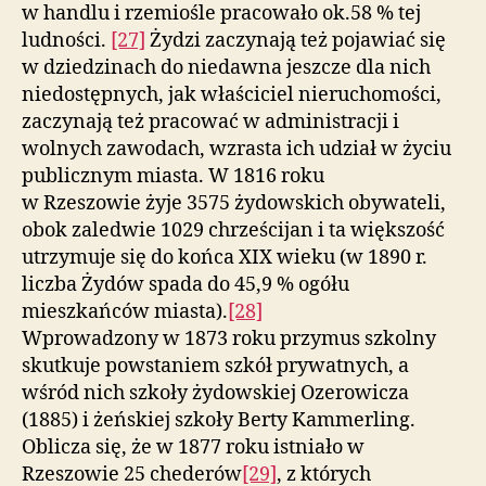
w handlu i rzemiośle pracowało ok.58 % tej
ludności.
[27]
Żydzi zaczynają też pojawiać się
w dziedzinach do niedawna jeszcze dla nich
niedostępnych, jak właściciel nieruchomości,
zaczynają też pracować w administracji i
wolnych zawodach, wzrasta ich udział w życiu
publicznym miasta. W 1816 roku
w Rzeszowie żyje 3575 żydowskich obywateli,
obok zaledwie 1029 chrześcijan i ta większość
utrzymuje się do końca XIX wieku (w 1890 r.
liczba Żydów spada do 45,9 % ogółu
mieszkańców miasta).
[28]
Wprowadzony w 1873 roku przymus szkolny
skutkuje powstaniem szkół prywatnych, a
wśród nich szkoły żydowskiej Ozerowicza
(1885) i żeńskiej szkoły Berty Kammerling.
Oblicza się, że w 1877 roku istniało w
Rzeszowie 25 chederów
[29]
, z których