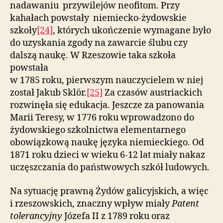
nadawaniu przywilejów neofitom. Przy
kahałach powstały niemiecko-żydowskie
szkoły
[24]
, których ukończenie wymagane było
do uzyskania zgody na zawarcie ślubu czy
dalszą naukę. W Rzeszowie taka szkoła
powstała
w 1785 roku, pierwszym nauczycielem w niej
został Jakub Sklör.
[25]
Za czasów austriackich
rozwinęła się edukacja. Jeszcze za panowania
Marii Teresy, w 1776 roku wprowadzono do
żydowskiego szkolnictwa elementarnego
obowiązkową naukę języka niemieckiego. Od
1871 roku dzieci w wieku 6-12 lat miały nakaz
uczęszczania do państwowych szkół ludowych.
Na sytuację prawną Żydów galicyjskich, a więc
i rzeszowskich, znaczny wpływ miały
Patent
tolerancyjny
Józefa II z 1789 roku oraz