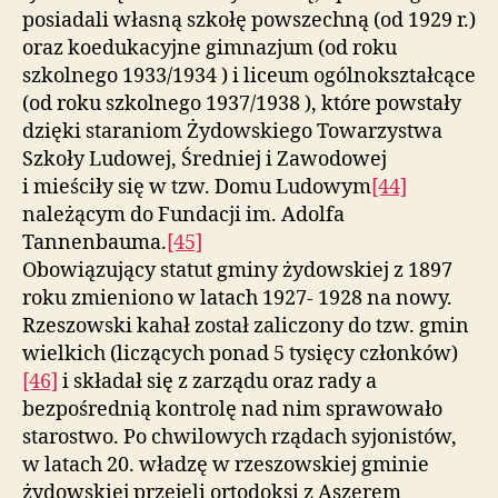
posiadali własną szkołę powszechną (od 1929 r.)
oraz koedukacyjne gimnazjum (od roku
szkolnego 1933/1934 ) i liceum ogólnokształcące
(od roku szkolnego 1937/1938 ), które powstały
dzięki staraniom Żydowskiego Towarzystwa
Szkoły Ludowej, Średniej i Zawodowej
i mieściły się w tzw. Domu Ludowym
[44]
należącym do Fundacji im. Adolfa
Tannenbauma.
[45]
Obowiązujący statut gminy żydowskiej z 1897
roku zmieniono w latach 1927- 1928 na nowy.
Rzeszowski kahał został zaliczony do tzw. gmin
wielkich (liczących ponad 5 tysięcy członków)
[46]
i składał się z zarządu oraz rady a
bezpośrednią kontrolę nad nim sprawowało
starostwo. Po chwilowych rządach syjonistów,
w latach 20. władzę w rzeszowskiej gminie
żydowskiej przejęli ortodoksi z Aszerem