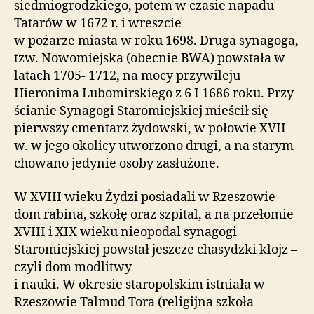
siedmiogrodzkiego, potem w czasie napadu
Tatarów w 1672 r. i wreszcie
w pożarze miasta w roku 1698. Druga synagoga,
tzw. Nowomiejska (obecnie BWA) powstała w
latach 1705- 1712, na mocy przywileju
Hieronima Lubomirskiego z 6 I 1686 roku. Przy
ścianie Synagogi Staromiejskiej mieścił się
pierwszy cmentarz żydowski, w połowie XVII
w. w jego okolicy utworzono drugi, a na starym
chowano jedynie osoby zasłużone.
W XVIII wieku Żydzi posiadali w Rzeszowie
dom rabina, szkołę oraz szpital, a na przełomie
XVIII i XIX wieku nieopodal synagogi
Staromiejskiej powstał jeszcze chasydzki klojz –
czyli dom modlitwy
i nauki. W okresie staropolskim istniała w
Rzeszowie Talmud Tora (religijna szkoła