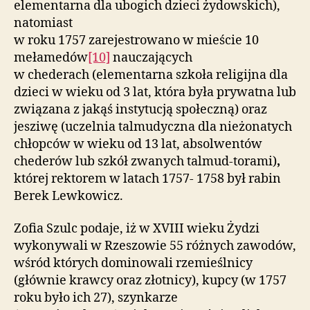
elementarna dla ubogich dzieci żydowskich),
natomiast
w roku 1757 zarejestrowano w mieście 10
mełamedów
[10]
nauczających
w chederach (elementarna szkoła religijna dla
dzieci w wieku od 3 lat, która była prywatna lub
związana z jakąś instytucją społeczną) oraz
jesziwę (uczelnia talmudyczna dla nieżonatych
chłopców w wieku od 13 lat, absolwentów
chederów lub szkół zwanych talmud-torami)
,
której rektorem w latach 1757- 1758 był rabin
Berek Lewkowicz.
Zofia Szulc podaje, iż w XVIII wieku Żydzi
wykonywali w Rzeszowie 55 różnych zawodów,
wśród których dominowali rzemieślnicy
(głównie krawcy oraz złotnicy), kupcy (w 1757
roku było ich 27), szynkarze