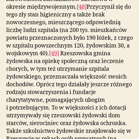
okresie międzywojennym.
[48]
Przyczynił się do
tego zły stan higieniczny a także brak
nowoczesnego, mieszczącego odpowiednią
liczbę ludzi szpitala (na 200 tys. mieszkańców
powiatu przeznaczonych było 190 łóżek, z czego
w szpitalu powszechnym 120, żydowskim 30, a
wojskowym 40).
[49]
Rzeszowska gmina
żydowska na opiekę społeczną oraz leczenie
chorych, w tym też utrzymanie szpitala
żydowskiego, przeznaczała większość swoich
dochodów. Oprócz tego działały jeszcze różnego
rodzaju stowarzyszenia i fundacje
charytatywne, pomagających ubogim
i potrzebującym. To w większości z ich dotacji
utrzymywały się rzeszowski żydowski dom
starców, sierociniec oraz żydowska ochronka.
Także szkolnictwo żydowskie znajdowało się w
Rzeszowie w rękach osób prywatnych (na