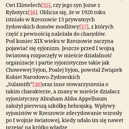
Cwi Elimelech
[35]
, czy jego syn Jozue z
Rybotycz
[36]
. Oblicza się, że w 1920 roku
istniało w Rzeszowie 13 prywatnych
żydowskich domów modlitwy
[37]
, z których
część z pewnością należała do chasydów.
Pod koniec XIX wieku w Rzeszowie zaczyna
pojawiać się syjonizm. Jeszcze przed I wojną
światową rozpoczęły w mieście działalność
organizacje i partie syjonistyczne takie jak
Chowewej Syjon, Poalej Syjon, powstał Związek
Kobiet Narodowo-Żydowskich
„Sulamith”
[38]
oraz inne stowarzyszenia o
takim charakterze, a znany w mieście działacz
syjonistyczny Abraham Abba Appelbaum
założył pierwszą szkółkę hebrajską. Wpływy
syjonistów w Rzeszowie zdecydowanie wzrosły
po I wojnie światowej, kiedy udało im się nawet
przejąć na krótko władzę