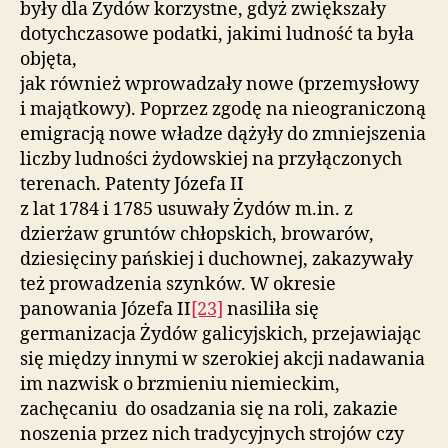
były dla Żydów korzystne, gdyż zwiększały
dotychczasowe podatki, jakimi ludność ta była
objęta,
jak również wprowadzały nowe (przemysłowy
i majątkowy). Poprzez zgodę na nieograniczoną
emigracją nowe władze dążyły do zmniejszenia
liczby ludności żydowskiej na przyłączonych
terenach. Patenty Józefa II
z lat 1784 i 1785 usuwały Żydów m.in. z
dzierżaw gruntów chłopskich, browarów,
dziesięciny pańskiej i duchownej, zakazywały
też prowadzenia szynków. W okresie
panowania Józefa II
[23]
nasiliła się
germanizacja Żydów galicyjskich, przejawiając
się między innymi w szerokiej akcji nadawania
im nazwisk o brzmieniu niemieckim,
zachęcaniu do osadzania się na roli, zakazie
noszenia przez nich tradycyjnych strojów czy