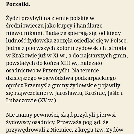
wzmianek
Początki.
źródłowych
do
Żydzi przybyli na ziemie polskie w
Zagłady
średniowieczu jako kupcy i handlarze
niewolnikami. Badacze spierają się, od kiedy
ludność żydowska zaczęła osiedlać się w Polsce.
Jedna z pierwszych kolonii żydowskich istniała
w Krakowie już w XI w., a do najstarszych gmin,
powstałych do końca XIII w., należało
osadnictwo w Przemyślu. Na terenie
dzisiejszego województwa podkarpackiego
oprócz Przemyśla gminy żydowskie pojawiły
się najwcześniej w Jarosławiu, Krośnie, Jaśle i
Lubaczowie (XV w.).
Nie mamy pewności, skąd przybyli pierwsi
żydowscy osadnicy. Przeważa pogląd, że
przywędrowali z Niemiec, z kręgu tzw. Żydów