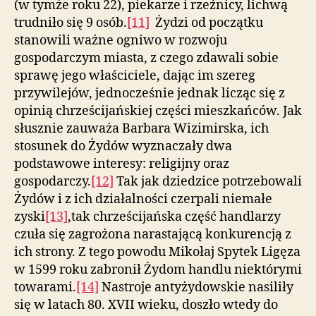
(w tymże roku 22), piekarze i rzeźnicy, lichwą
trudniło się 9 osób.
[11]
Żydzi od początku
stanowili ważne ogniwo w rozwoju
gospodarczym miasta, z czego zdawali sobie
sprawę jego właściciele, dając im szereg
przywilejów, jednocześnie jednak licząc się z
opinią chrześcijańskiej części mieszkańców. Jak
słusznie zauważa Barbara Wizimirska, ich
stosunek do Żydów wyznaczały dwa
podstawowe interesy: religijny oraz
gospodarczy.
[12]
Tak jak dziedzice potrzebowali
Żydów i z ich działalności czerpali niemałe
zyski
[13]
,tak chrześcijańska część handlarzy
czuła się zagrożona narastającą konkurencją z
ich strony. Z tego powodu Mikołaj Spytek Ligęza
w 1599 roku zabronił Żydom handlu niektórymi
towarami.
[14]
Nastroje antyżydowskie nasiliły
się w latach 80. XVII wieku, doszło wtedy do