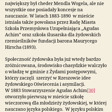
największy był cheder Mendla Wogela, ale nie
wszystkie one posiadały koncesje na
nauczanie. W latach 1883-1890 w mieście
istniała także powołana przez Radę Miasta
Szkoła Przemysłowa Uzupełniająca „Agudas
Achim” oraz szkoła ślusarska dla żydowskich
rzemieślników fundacji barona Maurycego
Hirscha (1893).
Społeczność żydowska była już wtedy bardzo
zróżnicowana, środowisko chasydzkie walczyło
o władzę w gminie z Żydami postępowymi,
którzy zaczęli szerzyć w Rzeszowie idee
żydowskiego Oświecenia i asymilacji.
W 1883 Stowarzyszenie Agudas Achim
[30]
otworzyło pierwszą w mieście szkołę
wieczorową dla młodzieży żydowskiej, w której
nauczano języka polskiego. W języku polskim