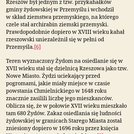
Rzeszów był jednym z tzw. przykahałków
gminy żydowskiej w Przemyślu i wchodził
w skład ziemstwa przemyskiego, na którego
czele stał archirabin ziemski przemyski.
Prawdopodobnie dopiero w XVIII wieku kahał
rzeszowski uniezależnił się w pełni od
Przemyśla.
[6]
Teren wyznaczony Żydom na osiedlanie się w
XVII wieku stał się dzielnicą Rzeszowa jako tzw.
Nowe Miasto. Żydzi uciekający przed
pogromami, jakie miały miejsce w czasie
powstania Chmielnickiego w 1648 roku
znacznie zasilili liczbę jego mieszkanców.
Oblicza się, że w połowie XVII wieku mieszkało
tam 680 Żydów. Zakaz osiedlania się ludności
żydowskiej w granicach Starego Miasta został
zniesiony dopiero w 1696 roku przez księcia