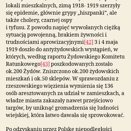
lokali mieszkalnych, zimą 1918- 1919 szerzyły
się epidemie, głównie grypy „hiszpanki”, ale
także cholery, czarnej ospy
i tyfusu. Z powodu napięć wywołanych ciężką
sytuacją powojenną, brakiem żywności i
trudnościami aprowizacyjnymi
[42]
3 i 4 maja
1919 doszło do antyżydowskich wystąpień, w
których, według raportu Żydowskiego Komitetu
Ratunkowego
[43]
poszkodowanych zostało
ok.200 Żydów. Zniszczono ok.200 żydowskich
mieszkań i ok.50 sklepów. W sprawozdaniu z
rzeszowskiego więzienia wymienia się 136
osób aresztowanych za udział w zamieszkach, a
władze miasta zakazały nawet przejściowo
targów, by uniknąć gromadzenia się ludności
wiejskiej, która łatwo dawała się sprowokować.
Po odzyskaniu przez Polskę niepodległości