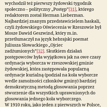
wychodził też pierwszy żydowski tygodnik
społeczno – polityczny „Postęp”
[31]
, którego
redaktorem został Herman Lieberman.
Najbardziej znanym przedstawicielem haskali,
czyli żydowskiego Oświecenia w Rzeszowie był
Mosze Dawid Geszwind, który m.in.
przetłumaczył na język hebrajski poemat
Juliusza Słowackiego „Ojciec
zadżumionych”
[32]
. Skutkiem działań
postępowców była wyjątkowa jak na owe czasy
ordynacja wyborcza w rzeszowskiej gminie
żydowskiej, która zastępowała popularną
ordynacje kurialną (podział na koła wyborcze
wedle zamożności członków gminy) bardziej
demokratyczną metodą głosowania poprzez
stworzenie dla wszystkich uprawnionych do
głosowania jednego koła wyborczego.
W 1910 roku, jako jeden z pierwszych w Polsce,