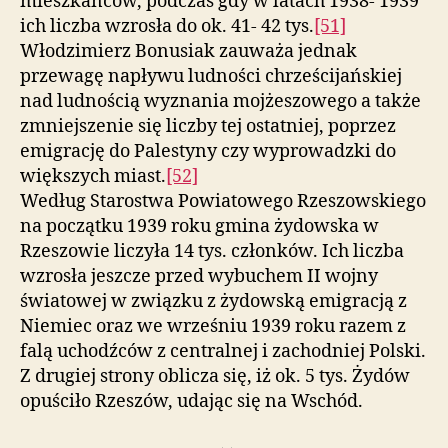
mieszkańców, podczas gdy w latach 1938- 1939
ich liczba wzrosła do ok. 41- 42 tys.
[51]
Włodzimierz Bonusiak zauważa jednak
przewagę napływu ludności chrześcijańskiej
nad ludnością wyznania mojżeszowego a także
zmniejszenie się liczby tej ostatniej, poprzez
emigrację do Palestyny czy wyprowadzki do
większych miast.
[52]
Według Starostwa Powiatowego Rzeszowskiego
na początku 1939 roku gmina żydowska w
Rzeszowie liczyła 14 tys. członków. Ich liczba
wzrosła jeszcze przed wybuchem II wojny
światowej w związku z żydowską emigracją z
Niemiec oraz we wrześniu 1939 roku razem z
falą uchodźców z centralnej i zachodniej Polski.
Z drugiej strony oblicza się, iż ok. 5 tys. Żydów
opuściło Rzeszów, udając się na Wschód.