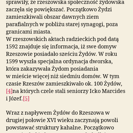
sprawiły, że rzeszowska społeczność żydowska
zaczęła się powiększać. Początkowo Żydzi
zamieszkiwali obszar dawnych ziem
parafialnych w pobliżu starej synagogi, poza
granicami miasta.
W rzeszowskich aktach radzieckich pod datą
1592 znajduje się informacja, iż swe domyw
Rzeszowie posiadało sześciu Żydów. W roku
1599 wyszła specjalna ordynacja dworska,
która zakazywała Żydom posiadania
w mieście więcej niż siedmiu domów. W tym
czasie Rzeszów zamieszkiwało ok. 100 Żydów,
[4]
na których czele stali seniorzy Icko Marcides
i Józef.
[5]
Wraz z napływem Żydów do Rzeszowa w
drugiej połowie XVI wieku zaczynają powoli
powstawać struktury kahalne. Początkowo