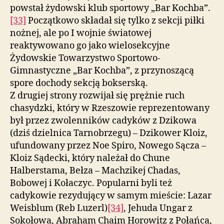
powstał żydowski klub sportowy „Bar Kochba”.
[33]
Początkowo składał się tylko z sekcji piłki
nożnej, ale po I wojnie światowej
reaktywowano go jako wielosekcyjne
Żydowskie Towarzystwo Sportowo-
Gimnastyczne „Bar Kochba”, z przynoszącą
spore dochody sekcją bokserską.
Z drugiej strony rozwijał się prężnie ruch
chasydzki, który w Rzeszowie reprezentowany
był przez zwolenników cadyków z Dzikowa
(dziś dzielnica Tarnobrzegu) – Dzikower Kloiz,
ufundowany przez Noe Spiro, Nowego Sącza –
Kloiz Sądecki, który należał do Chune
Halberstama, Bełza – Machzikej Chadas,
Bobowej i Kołaczyc. Popularni byli też
cadykowie rezydujący w samym mieście: Lazar
Weisblum (Reb Luzerl)
[34]
, Jehuda Ungar z
Sokołowa, Abraham Chaim Horowitz z Połańca,