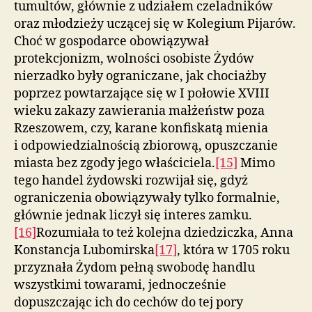
tumultów, głównie z udziałem czeladników
oraz młodzieży uczącej się w Kolegium Pijarów.
Choć w gospodarce obowiązywał
protekcjonizm, wolności osobiste Żydów
nierzadko były ograniczane, jak chociażby
poprzez powtarzające się w I połowie XVIII
wieku zakazy zawierania małżeństw poza
Rzeszowem, czy, karane konfiskatą mienia
i odpowiedzialnością zbiorową, opuszczanie
miasta bez zgody jego właściciela.
[15]
Mimo
tego handel żydowski rozwijał się, gdyż
ograniczenia obowiązywały tylko formalnie,
głównie jednak liczył się interes zamku.
[16]
Rozumiała to też kolejna dziedziczka, Anna
Konstancja Lubomirska
[17]
, która w 1705 roku
przyznała Żydom pełną swobodę handlu
wszystkimi towarami, jednocześnie
dopuszczając ich do cechów do tej pory