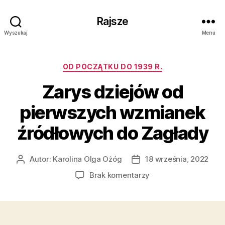
Rajsze
Wyszukaj
Menu
Kategorie
OD POCZĄTKU DO 1939 R.
Zarys dziejów od
pierwszych wzmianek
źródłowych do Zagłady
Autor:
Karolina Olga Ożóg
18 września, 2022
Autor
Data
wpisu
wpisu
do
Brak komentarzy
Zarys
dziejów
od
pierwszych