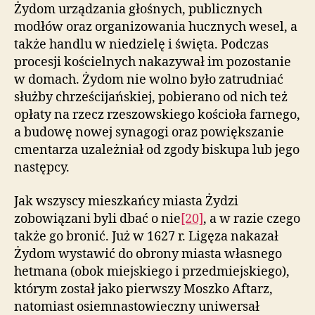
Żydom urządzania głośnych, publicznych
modłów oraz organizowania hucznych wesel, a
także handlu w niedzielę i święta. Podczas
procesji kościelnych nakazywał im pozostanie
w domach. Żydom nie wolno było zatrudniać
służby chrześcijańskiej, pobierano od nich też
opłaty na rzecz rzeszowskiego kościoła farnego,
a budowę nowej synagogi oraz powiększanie
cmentarza uzależniał od zgody biskupa lub jego
następcy.
Jak wszyscy mieszkańcy miasta Żydzi
zobowiązani byli dbać o nie
[20]
, a w razie czego
także go bronić. Już w 1627 r. Ligęza nakazał
Żydom wystawić do obrony miasta własnego
hetmana (obok miejskiego i przedmiejskiego),
którym został jako pierwszy Moszko Aftarz,
natomiast osiemnastowieczny uniwersał