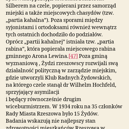
Silberem na czele, popierani przez samorząd
miejski a także miejscowych chasydów (tzw.
„partia kahalna”). Poza sporami między
syjonistami i ortodoksami również wewnątrz
tych ostatnich dochodziło do podziałów.
Oprócz „partii kahalnej” istniała tzw. „partia
rabina”, która popierała miejscowego rabina
gminnego Arona Lewina.
[47]
Poza gminą
wyznaniową , Żydzi rzeszowscy rozwijali swą
działalność polityczną w zarządzie miejskim,
gdzie utworzyli Klub Radnych Żydowskich,
na którego czele stanął dr Wilhelm Hochfeld,
sprzyjający asymilacji
i będący równocześnie drugim
wiceburmistrzem. W 1934 roku na 35 członków
Rady Miasta Rzeszowa było 15 Żydów.
Badania wskazują nie najlepszy stan
zdrowotności mieszkańców Rzeszowa w